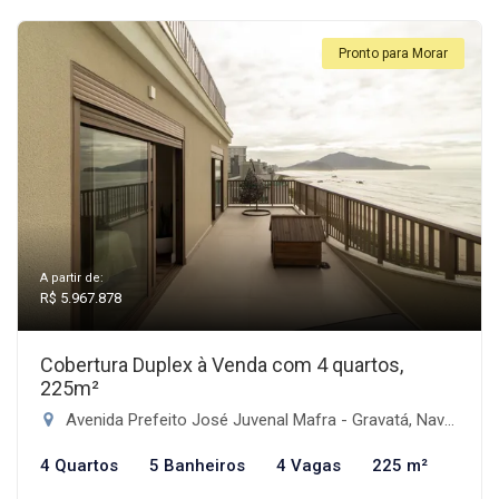
Pronto para Morar
A partir de:
R$ 5.967.878
Cobertura Duplex à Venda com 4 quartos,
225m²
Avenida Prefeito José Juvenal Mafra - Gravatá, Navegantes-SC
4 Quartos
5 Banheiros
4 Vagas
225 m²