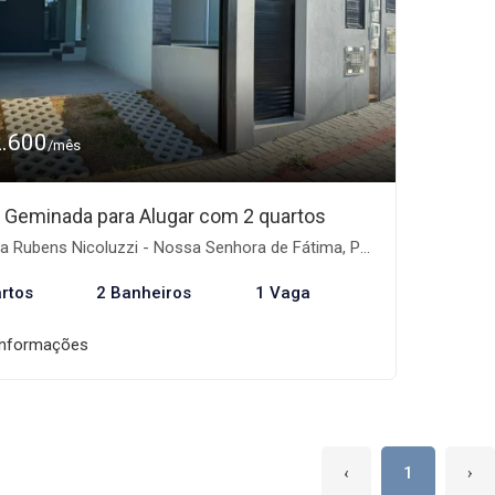
2.600
/mês
 Geminada para Alugar com 2 quartos
 Rubens Nicoluzzi - Nossa Senhora de Fátima, Penha-SC
rtos
2 Banheiros
1 Vaga
informações
‹
1
›