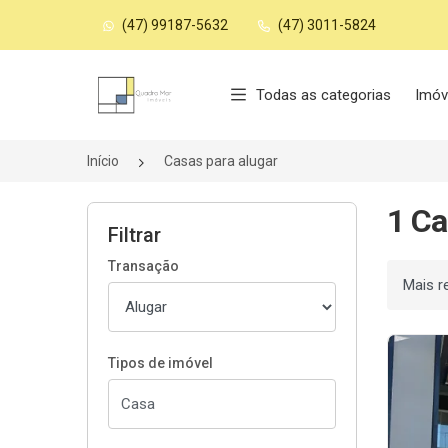
(47) 99187-5632
(47) 3011-5824
Página inicial
Todas as categorias
Imóv
Início
Casas para alugar
1 Ca
Filtrar
Transação
Ordenar
Tipos de imóvel