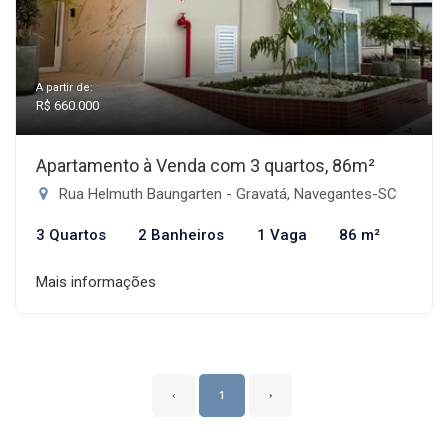
A partir de:
R$ 660.000
Apartamento à Venda com 3 quartos, 86m²
Rua Helmuth Baungarten - Gravatá, Navegantes-SC
3 Quartos
2 Banheiros
1 Vaga
86 m²
Mais informações
‹
1
›