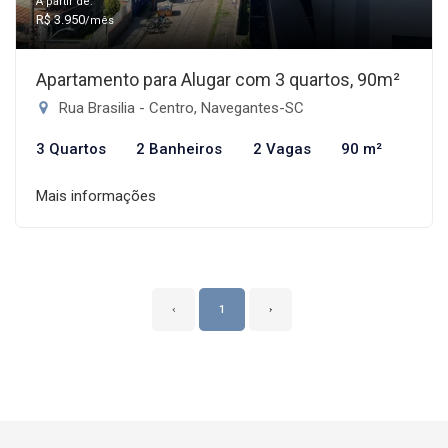
A partir de:
R$ 3.950
/mês
Apartamento para Alugar com 3 quartos, 90m²
Rua Brasilia - Centro, Navegantes-SC
3 Quartos
2 Banheiros
2 Vagas
90 m²
Mais informações
‹
1
›