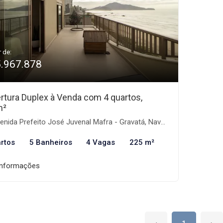
r de:
5.967.878
rtura Duplex à Venda com 4 quartos,
m²
nida Prefeito José Juvenal Mafra - Gravatá, Navegantes-SC
rtos
5 Banheiros
4 Vagas
225 m²
informações