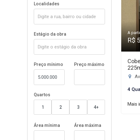
Localidades
A parti
Estágio da obra
R$ 
Cobe
Preço mínimo
Preço máximo
225
Ave
4 Qua
Quartos
Mais 
1
2
3
4+
Área mínima
Área máxima