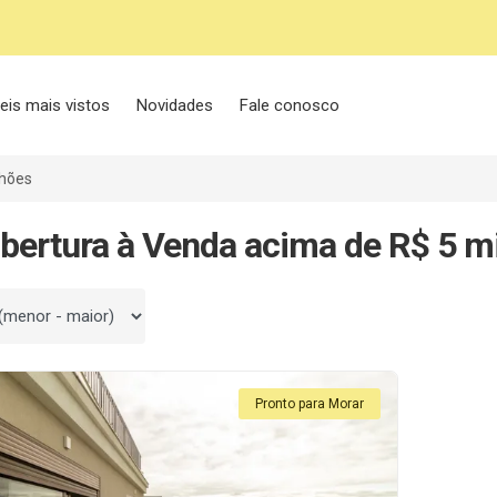
eis mais vistos
Novidades
Fale conosco
lhões
bertura à Venda acima de R$ 5 m
 por
Pronto para Morar