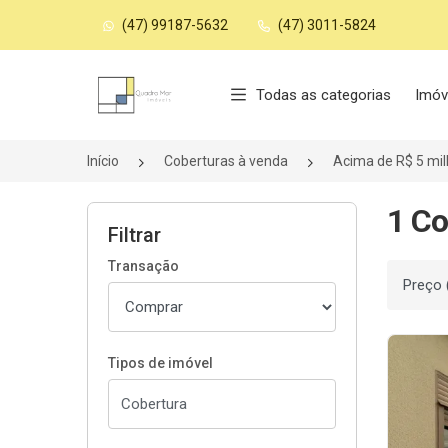
(47) 99187-5632
(47) 3011-5824
Página inicial
Todas as categorias
Imóv
Início
Coberturas à venda
Acima de R$ 5 mi
1 Co
Filtrar
Transação
Ordenar
Tipos de imóvel