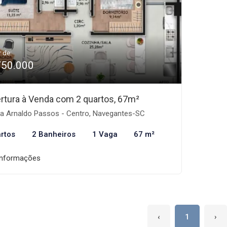
r de:
750.000
rtura à Venda com 2 quartos, 67m²
a Arnaldo Passos - Centro, Navegantes-SC
rtos
2 Banheiros
1 Vaga
67 m²
informações
‹
1
›