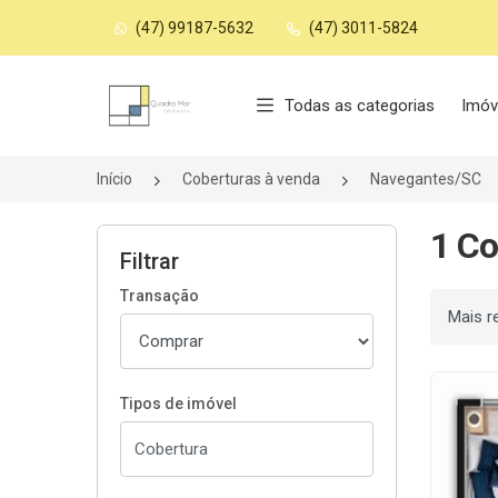
(47) 99187-5632
(47) 3011-5824
Página inicial
Todas as categorias
Imóv
Início
Coberturas à venda
Navegantes/SC
1 Co
Filtrar
Transação
Ordenar
Tipos de imóvel