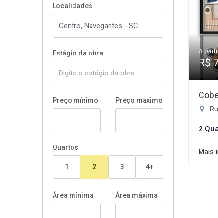
Localidades
A parti
Estágio da obra
R$ 
Cobe
Preço mínimo
Preço máximo
Ru
2 Qua
Quartos
Mais 
1
2
3
4+
Área mínima
Área máxima