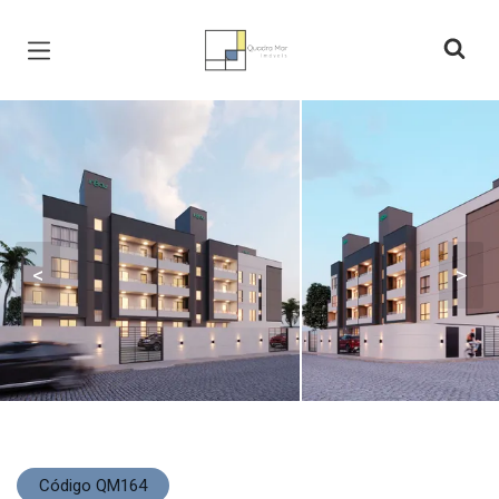
Página inicial
<
>
Código QM164