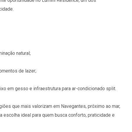
te oportunidade no Lumini Residence, um dos
idade.
minação natural;
momentos de lazer;
xo em gesso e infraestrutura para ar-condicionado split.
giões que mais valorizam em Navegantes, próximo ao mar,
a escolha ideal para quem busca conforto, praticidade e