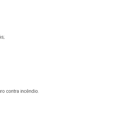
ás;
o contra incêndio.