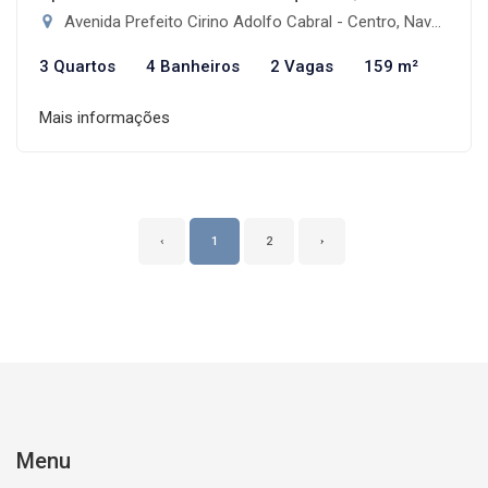
Avenida Prefeito Cirino Adolfo Cabral - Centro, Navegantes-SC
3 Quartos
4 Banheiros
2 Vagas
159 m²
Mais informações
‹
1
2
›
Menu