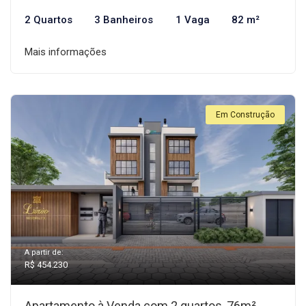
2 Quartos
3 Banheiros
1 Vaga
82 m²
Mais informações
Em Construção
A partir de:
R$ 454.230
Apartamento à Venda com 2 quartos, 76m²