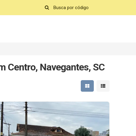
em Centro, Navegantes, SC
Mostrar resultados em 
Mostrar resultad