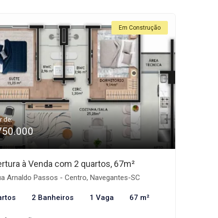
Em Construção
r de:
750.000
rtura à Venda com 2 quartos, 67m²
a Arnaldo Passos - Centro, Navegantes-SC
artos
2 Banheiros
1 Vaga
67 m²