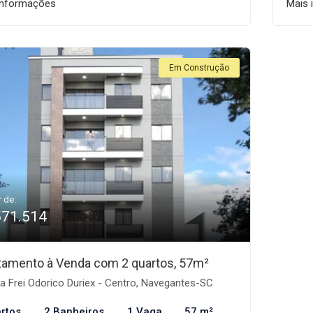
informações
Mais 
Em Construção
r de:
571.514
tamento à Venda com 2 quartos, 57m²
 Frei Odorico Duriex - Centro, Navegantes-SC
rtos
2 Banheiros
1 Vaga
57 m²