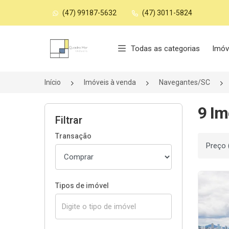
(47) 99187-5632
(47) 3011-5824
Página inicial
Todas as categorias
Imóv
Início
Imóveis à venda
Navegantes/SC
9 Im
Filtrar
Transação
Ordenar
Tipos de imóvel