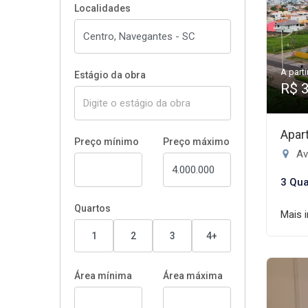
Localidades
A parti
Estágio da obra
R$ 
Apar
Preço mínimo
Preço máximo
Ave
3 Qua
Quartos
Mais 
1
2
3
4+
Área mínima
Área máxima