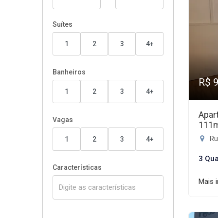
Suítes
1
2
3
4+
Banheiros
R$ 
1
2
3
4+
Apar
Vagas
111
Ru
1
2
3
4+
3 Qua
Características
Mais 