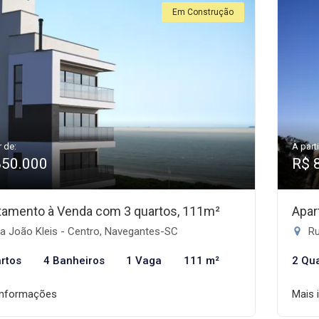
Em Construção
r de:
A parti
850.000
R$ 
tamento à Venda com 3 quartos, 111m²
Apar
a João Kleis - Centro, Navegantes-SC
Ru
rtos
4 Banheiros
1 Vaga
111 m²
2 Qu
informações
Mais 