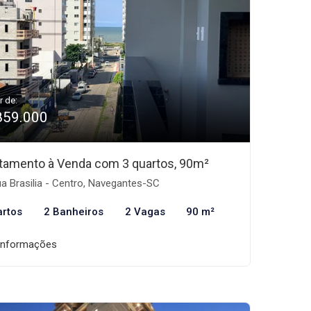
r de:
859.000
tamento à Venda com 3 quartos, 90m²
a Brasilia - Centro, Navegantes-SC
artos
2 Banheiros
2 Vagas
90 m²
informações