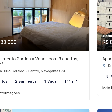
A parti
980.000
R$ 
tamento Garden à Venda com 3 quartos,
Apar
m²
Ru
a Julio Geraldo - Centro, Navegantes-SC
3 Qu
rtos
2 Banheiros
1 Vaga
111 m²
Mais 
informações