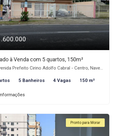
1.600.000
ado à Venda com 5 quartos, 150m²
nida Prefeito Cirino Adolfo Cabral - Centro, Navegantes-SC
artos
5 Banheiros
4 Vagas
150 m²
informações
Pronto para Morar