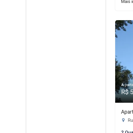
Mais 
A parti
R$ 
Apar
Rua
2 Qua