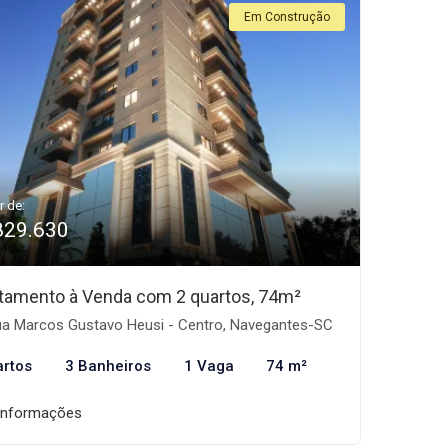
Em Construção
r de:
829.630
tamento à Venda com 2 quartos, 74m²
a Marcos Gustavo Heusi - Centro, Navegantes-SC
artos
3 Banheiros
1 Vaga
74 m²
informações