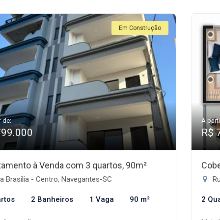
Em Construção
r de:
A parti
799.000
R$ 
tamento à Venda com 3 quartos, 90m²
Cobe
 Brasilia - Centro, Navegantes-SC
Ru
rtos
2 Banheiros
1 Vaga
90 m²
2 Qu