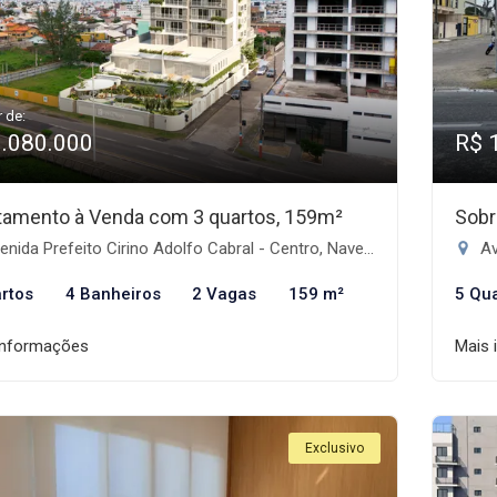
r de:
3.080.000
R$ 
tamento à Venda com 3 quartos, 159m²
Sobr
nida Prefeito Cirino Adolfo Cabral - Centro, Navegantes-SC
Ave
rtos
4 Banheiros
2 Vagas
159 m²
5 Qu
informações
Mais 
Exclusivo