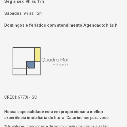
Seg à sex
:
9h às 18h
Sábados
:
9h às 12h
Domingos e feriados com atendimento Agendado
:
h às h
Página inicial
CRECI: 6773j - SC
Nossa especialidade está em proporcionar a melhor
experiência imobiliária do litoral Catarinense para você.
*Os valores, condições e disponibilidade dos imóveis estão