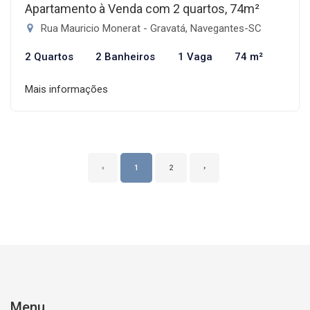
Apartamento à Venda com 2 quartos, 74m²
Rua Mauricio Monerat - Gravatá, Navegantes-SC
2 Quartos
2 Banheiros
1 Vaga
74 m²
Mais informações
‹
1
2
›
Menu