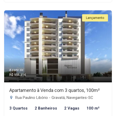
Lançamento
A partir de:
R$ 956.414
Apartamento à Venda com 3 quartos, 100m²
Rua Paulino Libório - Gravatá, Navegantes-SC
3 Quartos
2 Banheiros
2 Vagas
100 m²