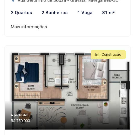
Rua Gerônimo de Souza - Gravatá, Navegantes-SC
2 Quartos
2 Banheiros
1 Vaga
81 m²
Mais informações
Em Construção
A partir de:
R$ 750.000