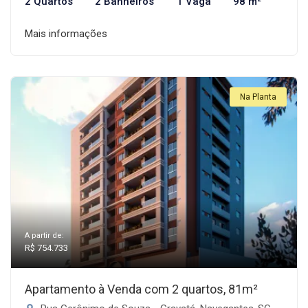
2 Quartos
2 Banheiros
1 Vaga
98 m²
Mais informações
Na Planta
A partir de:
R$ 754.733
Apartamento à Venda com 2 quartos, 81m²